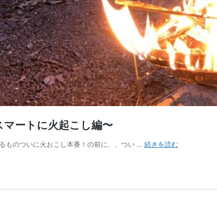
スマートに火起こし編〜
た
るものついに火おこし本番！の前に、、つい …
続きを読む
き
火
の
は
じ
め
方〜