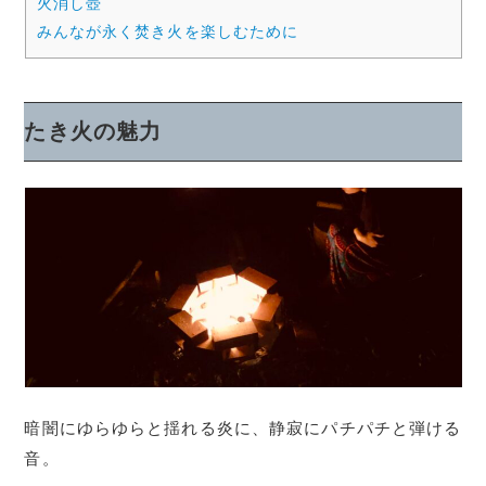
火消し壺
みんなが永く焚き火を楽しむために
たき火の魅力
暗闇にゆらゆらと揺れる炎に、静寂にパチパチと弾ける
音。