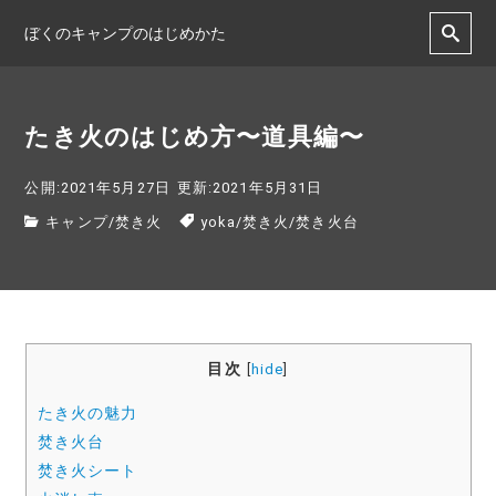
ぼくのキャンプのはじめかた
たき火のはじめ方〜道具編〜
公開:2021年5月27日
更新:2021年5月31日
キャンプ
/
焚き火
yoka
/
焚き火
/
焚き火台
目次
[
hide
]
たき火の魅力
焚き火台
焚き火シート